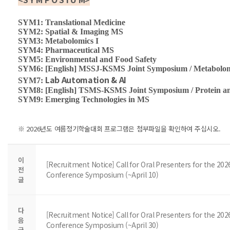
SYM1: Translational Medicine
SYM2: Spatial & Imaging MS
SYM3: Metabolomics I
SYM4: Pharmaceutical MS
SYM5: Environmental and Food Safety
SYM6: [English]
MSSJ-KSMS Joint Symposium / Metabolom
Lab Automation & AI
SYM7:
SYM8: [English]
TSMS-KSMS Joint Symposium / Protein an
SYM9: Emerging Technologies in MS
※ 2026년도 여름정기학술대회 프로그램은 첨부파일을 확인하여 주십시오.
이
[Recruitment Notice] Call for Oral Presenters for the 2
전
Conference Symposium (~April 10)
글
다
[Recruitment Notice] Call for Oral Presenters for the 2
음
Conference Symposium (~April 30)
글