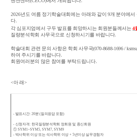
벤션센터
(CECO)
에서 개최됩니다
.
2026
년도 여름 정기학술대회에는 아래와 같이
9
개 분야에서
다.
각 심포지엄에서 구두 발표를 희망하시는 회원분들께서는
4
질량분석학회 사무국으로 신청하시기를 바랍니다
.
학술대회 관련 문의 사항은 학회 사무국(070-8688-1696 / ksms
하여 주시기를 바랍니다
.
회원여러분의 많은 참여를 부탁드립니다
.
<
아 래
>
-
발표시간
: 20
분
(
질의응답 포함
)
-
신청자격
:
한국질량분석학회 정회원 및 종신회원
①
SYM1~SYM5, SYM7, SYM9
-
박사학위 이상 또는 석사학위 이상
+ 5
년이상 실무경험자