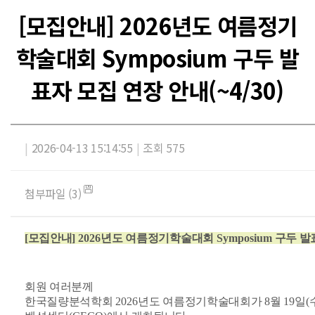
[모집안내] 2026년도 여름정기
학술대회 Symposium 구두 발
표자 모집 연장 안내(~4/30)
|
2026-04-13 15:14:55
|
조회 575
첨부파일 (3)
[모집안내
] 2026
년도 여름정기학술대회
Symposium
구두 발
회원 여러분께
한국질량분석학회
2026
년도 여름정기학술대회가
8
월
19
일
(