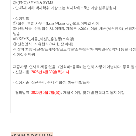
②
(ENG) SYM6 & SYM8
-
만
45
세 이하 박사학위 이상 또는 석사학위
+ 5
년 이상 실무경험자
-
신청방법
:
①
접수
:
학회 사무국
(ksms@ksms.org)
으로 이메일 신청
②
신청제목
:
신청접수 시
,
이메일 제목은
'KSMS_
여름
_
세션
(
세션번호
)_
신청자
발송
예
) KSMS_
여름
_
세션
3_
홍길동
(
소속명
)
③
신청양식
:
자유형식
(A4
한 장 이내
)
->
참여 희망 세션
/
발표제목
/
발표요약문
/
소속
/
연락처
(
이메일
&
연락처
)
등을 작
신청접수 바람
제공사항
:
연사료 제공 없음
. (
연회비+등록비는 면제 사항이 아닙니다
. 등록 필
-
신청기한
:
2026
년
4
월
30
일
(
목
)
까지
-
선정기준
:
신규주제
,
주제 적합성
,
최근 미발표자
-
결과발표
:
2026
년
5
월
7
일
(목
)
/
개별 이메일 및 개별 연락처로 통지 예정
<
S Y M P O S I U M
>