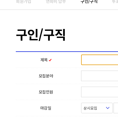
회원가입
연회비 납부
구인/구직
투
구인/구직
제목
모집분야
모집인원
마감일