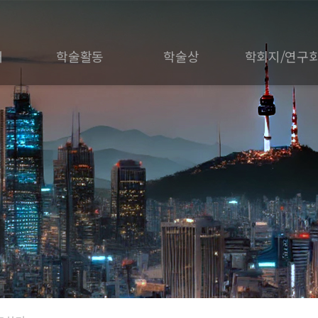
개
학술활동
학술상
학회지/연구