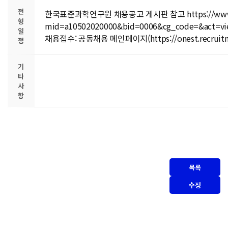
전
한국표준과학연구원 채용공고 게시판 참고 https://www.kris
형
mid=a10502020000&bid=0006&cg_code=&act=vi
일
채용접수: 공동채용 메인페이지(https://onest.recruit
정
기
타
사
항
목록
수정