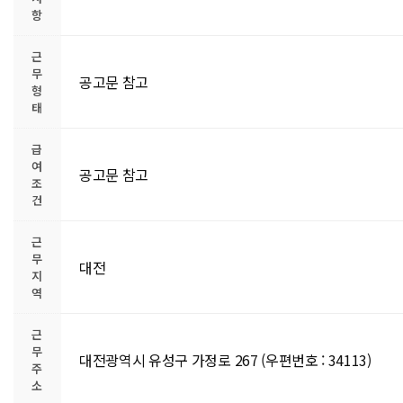
항
근
무
공고문 참고
형
태
급
여
공고문 참고
조
건
근
무
대전
지
역
근
무
대전광역시 유성구 가정로 267 (우편번호 : 34113)
주
소