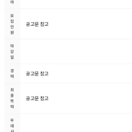
야
모
집
공고문 참고
인
원
마
감
일
경
공고문 참고
력
최
종
공고문 참고
학
력
우
대
사