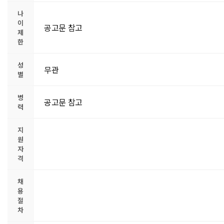
나
이
공고문 참고
제
한
성
무관
별
병
공고문 참고
력
지
원
자
격
채
용
절
차