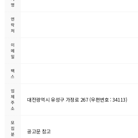
명
연
락
처
이
메
일
팩
스
업
체
대전광역시 유성구 가정로 267 (우편번호 : 34113)
주
소
모
집
공고문 참고
분