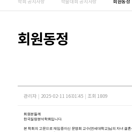
학회 공지사항
학술대회 공지사항
회원동정
회원동정
관리자
|
2025-02-11 16:01:45
|
조회 1809
회원분들께
한국질량분석학회입니다.
본 학회의 고문으로 재임중이신 문명희 교수
(연세대학교)
님의 자녀 결