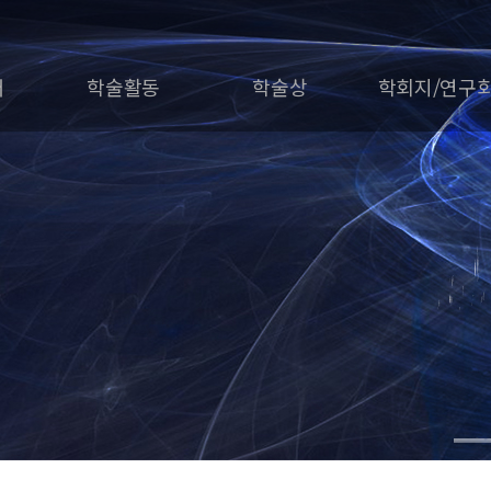
개
학술활동
학술상
학회지/연구