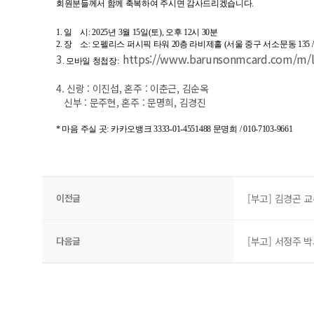
회원분들께서 함께 축복하여 주시면 감사드리겠습니다.
1. 일 시: 2025년 3월 15일(토), 오후 12시 30분
2. 장 소: 오펠리스 퍼시픽 타워 20층 라비제홀 (서울 중구 서소문동 135 / 02-
3
https://www.barunsonmcard.com/m/l
. 모바일 청첩장:
4. 신랑 : 이진섭, 혼주 : 이춘근, 김순옥
신부 : 문주현, 혼주 : 문명희, 김경진
* 마음 주실 곳: 카카오뱅크 3333-01-4551488
문명희 / 010-7103-9661
이전글
[부고] 김경곤 
다음글
[부고] 서정주 