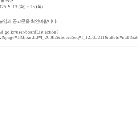
025. 5. 13.(
화
) ~ 15.(
목
)
 붙임의 공고문을 확인바랍니다
.
.go.kr/user/boardList.action?
&page=1&boardId=I_26382&boardSeq=I_12303211&titleId=null&si