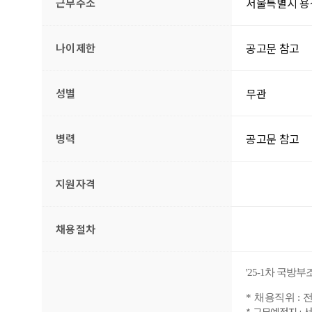
서울특별시 용
근무주소
공고문 참고
나이제한
무관
성별
공고문 참고
병력
지원자격
채용절차
'25-
1
차
국방부조
*
채용직위
:
*
근무예정지
:
서