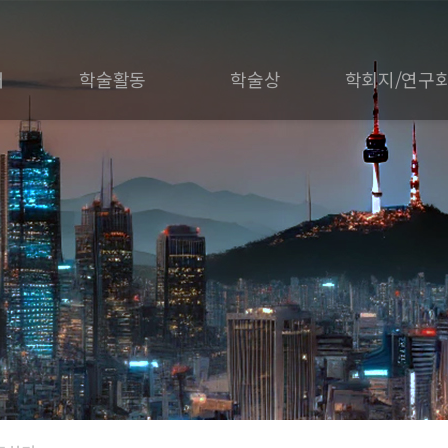
개
학술활동
학술상
학회지/연구