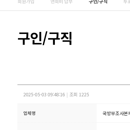
회원가입
연회비 납부
구인/구직
투
구인/구직
2025-05-03 09:48:16
|
조회 1225
국방부조사본
업체명