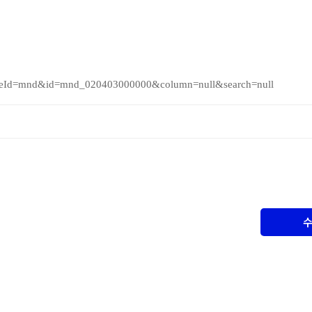
teId=mnd&id=mnd_020403000000&column=null&search=null