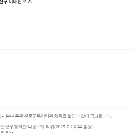
산구 이태원로 22
사본부 주관 전문군무경력관 채용을 붙임과 같이 공고합니다
.
전문군무경력관 나군
1
개 직위
(2025.7.1.
이후 임용
)
울 용산