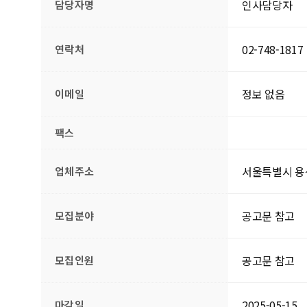
인사담당자
담당자명
02-748-1817
연락처
정보 없음
이메일
팩스
서울특별시 용
업체주소
공고문 참고
모집분야
공고문 참고
모집인원
2025-05-15
마감일