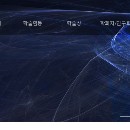
개
학술활동
학술상
학회지/연구