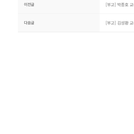
이전글
[부고] 박종호 교
다음글
[부고] 김성환 