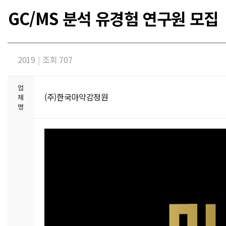
GC/MS 분석 유경험 연구원 모집
2019
|
조회 707
업
(주)한국마약감정원
체
명