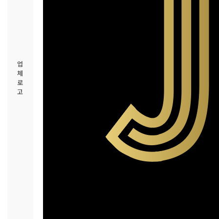
업
체
로
고