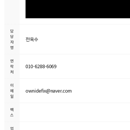
담
당
전옥수
자
명
연
010-6288-6069
락
처
이
ownidefix@naver.com
메
일
팩
스
업