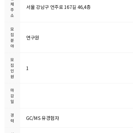
체
서울 강남구 언주로 167길 46,4층
주
소
모
집
연구원
분
야
모
집
1
인
원
마
감
일
경
GC/MS 유경험자
력