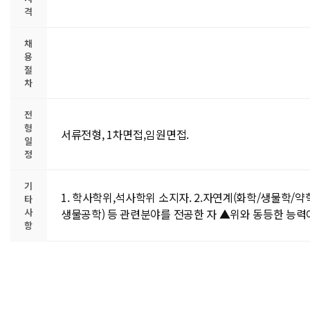
격
채
용
절
차
전
형
서류전형, 1차면접,임원면접.
일
정
기
1. 학사학위,석사학위 소지자. 2.자연계(화학/생물학/
타
사
생물공학) 등 관련분야를 전공한 자 ▲위와 동등한 능력이
항