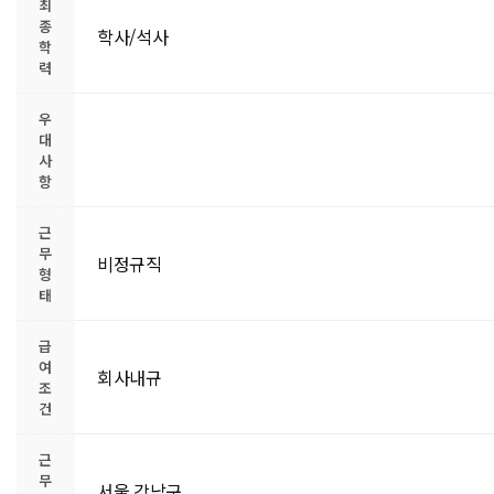
최
종
학사/석사
학
력
우
대
사
항
근
무
비정규직
형
태
급
여
회사내규
조
건
근
무
서울,강남구