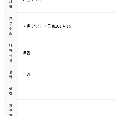
지
역
근
무
서울 강남구 선릉로161길 16
주
소
나
이
무관
제
한
성
무관
별
병
력
지
원
자