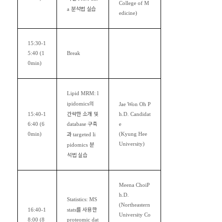
College of M
분석법 실습
a
edicine)
15:30-1
5:40 (1
Break
0min)
Lipid MRM: l
의
ipidomics
Jae Won Oh P
간략한 소개 및
15:40-1
h.D. Candidat
구축
6:40 (6
database
e
과
0min)
(Kyung Hee
targeted li
분
University)
pidomics
석법 실습
Meena Choi
P
h.D.
Statistics: MS
(Northeastern
를 사용한
16:40-1
stats
University Co
8:00 (8
proteomic dat