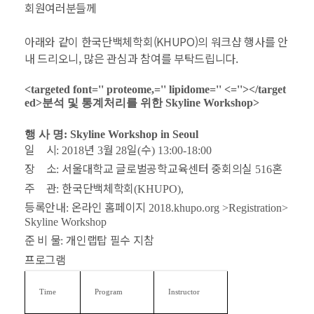
회원여러분들께
아래와 같이 한국단백체학회(KHUPO)의 워크샵 행사를 안
내 드리오니, 많은 관심과 참여를 부탁드립니다.
<targeted font='' proteome,='' lipidome='' <=''></target
ed>
분석 및 통계처리를 위한
Skyline Workshop>
행 사 명
: Skyline Workshop in Seoul
일
시
년
월
일
수
: 2018
3
28
(
) 13:00-18:00
장
소
서울대학교 글로벌공학교육센터 중회의실
혼
:
516
주
관
한국단백체학회
:
(KHUPO),
등록안내
온라인 홈페이지
:
2018.khupo.org >Registration>
Skyline Workshop
준 비 물
개인랩탑 필수 지참
:
프로그램
Time
Program
Instructor