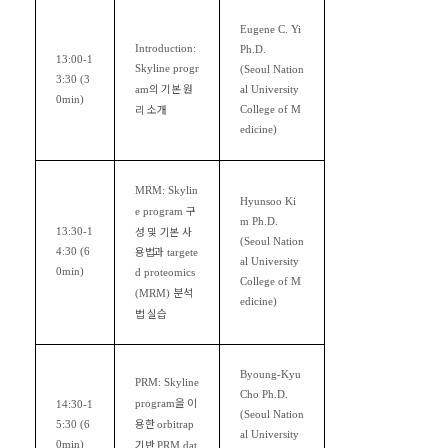
Eugene C. Yi
Introduction:
Ph.D.
13:00-1
Skyline progr
(Seoul Nation
3:30 (3
의 기본 원
am
al University
0min)
리 소개
College of M
edicine)
MRM: Skylin
Hyunsoo Ki
구
e program
m Ph.D.
성 및 기본 사
13:30-1
(Seoul Nation
용법과
4:30 (6
targete
al University
0min)
d proteomics
College of M
분석
(MRM)
edicine)
법 실습
Byoung-Kyu
PRM: Skyline
Cho Ph.D.
을 이
program
14:30-1
(Seoul Nation
용한
5:30 (6
orbitrap
al University
기반
0min)
PRM dat