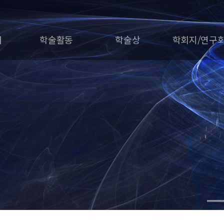
개
학술활동
학술상
학회지/연구