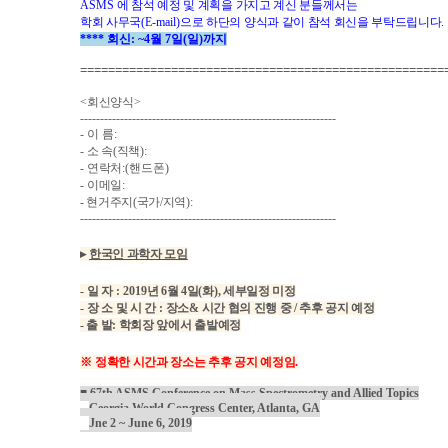
ASMS
에 참석 예정 및 계획을 가지고 계신 분들께서는
학회 사무국
(E-mail)
으로 하단의 양식과 같이 참석 회신을 부탁드립니다
.
**** 회신: ~4월 7일(일)까지
====================================================
<
회신양식
>
----------------------------------------------------------------
-
이 름
:
-
소 속(직책)
:
-
연락처
:(핸드폰)
-
이메일:
- 현거주지(국가/지역):
----------------------------------------------------------------
▸
한국인 과학자 모임
-
일 자
:
2019
년 6월 4일(화), 세부일정 미정
-
장 소 및 시 간
:
장소& 시간 협의 진행 중 / 추후 공지 예정
- 출 발: 학회장 앞에서 출발예정
※
정확한 시간과 장소는 추후 공지 예정임.
■
67th ASMS Conference on Mass Spectrometry and Allied Topics
Georgia World Congress Center, Atlanta, GA
Jne 2 ~ June 6, 2019