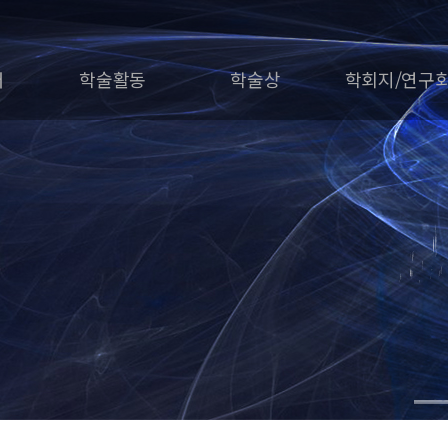
개
학술활동
학술상
학회지/연구