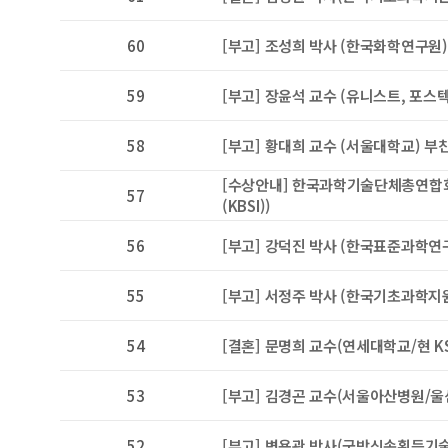
60
[부고] 조성희 박사 (한국화학연구원
59
[부고] 장윤석 교수 (유니스트, 포스
58
[부고] 황대희 교수 (서울대학교) 부
[수상안내] 한국과학기술단체총연합회
57
(KBSI))
56
[부고] 강덕진 박사 (한국표준과학연
55
[부고] 서정주 박사 (한국기초과학지
54
[결혼] 문명희 교수(연세대학교/현 K
53
[부고] 김경곤 교수(서울아산병원/울산
52
[부고] 변용관 박사(국방신속획득기