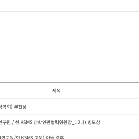
제목
석학회) 부친상
구원 / 현 KSMS 산학연관협력위원장_12대) 빙모상
연구원/현 KSMS 고문) 아들 결혼