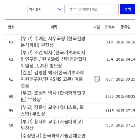
검색
번호
제목
파일
조회수
등록일
[부고] 주예진 사무국장 (한국질량
63
118
2026-06-18
분석학회) 부친상
[부고] 조건 박사 (한국기초과학지
원연구원 / 현 KSMS 산학연관협력
62
254
2026-04-14
위원장_12대) 빙모상
[결혼] 김영환 박사(한국기초과학
지원연구원/현 KSMS 고문) 아들
61
867
2025-09-25
결혼
[부고] 조성희 박사 (한국화학연구
60
1035
2025-08-25
원) 부친상
[부고] 장윤석 교수 (유니스트, 포
59
1115
2025-07-15
스텍) 부친상
[부고] 황대희 교수 (서울대학교)
58
930
2025-07-13
부친상
[수상안내] 한국과학기술단체총연