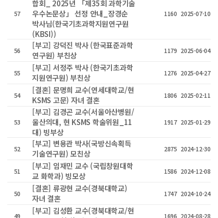
합회_ 2025년 「제35회 과학기술
우수논문상」 선정 안내_장경순
57
1160
2025-07-10
박사님(한국기초과학지원연구원
(KBSI))
[부고] 강덕진 박사 (한국표준과학
56
1179
2025-06-04
연구원) 부친상
[부고] 서정주 박사 (한국기초과학
55
1276
2025-04-27
지원연구원) 부친상
[결혼] 문명희 교수(연세대학교/현
54
1806
2025-02-11
KSMS 고문) 자녀 결혼
[부고] 김경곤 교수(서울아산병원/
울산의대, 현 KSMS 학술위원_11
53
1917
2025-01-29
대) 빙부상
[부고] 변용관 박사(국방신속획득
52
2875
2024-12-30
기술연구원) 모친상
[부고] 임재민 교수 (국립창원대학
51
1586
2024-12-08
교 화학과) 빙모상
[결혼] 류광현 교수(경북대학교)
50
1747
2024-10-24
자녀 결혼
[부고] 김성환 교수(경북대학교/현
49
1696
2024-08-28