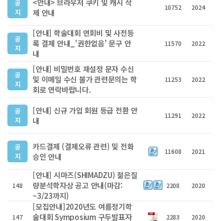
<안내> 브라우저 쿠키 및 캐시 삭
공
10752
2024
지
제 안내
[안내] 학술대회 연회비 및 사전등
공
록 결제 안내_'권한없음' 문구 안
11570
2022
지
내
[안내] 비밀번호 재설정 문자 수신
공
및 이메일 수신 불가 관련문의는 학
11253
2022
지
회로 연락바랍니다.
[안내] 신규 가입 회원 등급 전환 안
공
11291
2022
지
내
카드결제 (결제오류 관련) 및 전화
공
11608
2021
지
승인 안내
[안내] 시마즈(SHIMADZU) 젊은질
량분석학자상 공고 안내(마감:
148
2208
2020
~3/23까지)
[모집안내]2020년도 여름정기학
술대회 Symposium 구두발표자
147
2283
2020