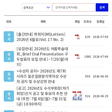
검색
번호
제목
파일
조회수
등록일
[출간안내] 학회지(MSLetters)
공
829
2026-07-09
지
2026년 6월호(Vol. 17 No. 2)
[모집안내] 2026년도 여름학술대
회_Brief Oral Presentation 구
공
1080
2026-07-06
지
두발표자 모집 안내 (~7/20(월)까
지)
<수상자 공지> 2026년도 제7회
공
시마즈 젊은질량분석학자상 수상
959
2026-06-30
지
자 공지 및 수상강연 안내
[공고] 2026년도 수석부회장(차기
회장)선거 공고 및 후보자 추천 안
공
916
2026-06-29
지
내 (추천: 7월 6일(월)~7월 31일
(금) 18:00까지)